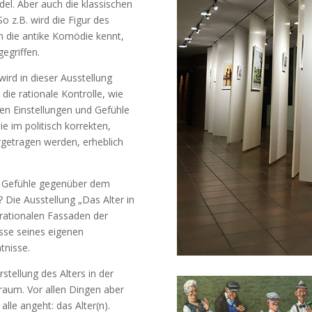
l. Aber auch die klassischen
o z.B. wird die Figur des
n die antike Komödie kennt,
egriffen.
wird in dieser Ausstellung
die rationale Kontrolle, wie
eten Einstellungen und Gefühle
ie im politisch korrekten,
orgetragen werden, erheblich
re Gefühle gegenüber dem
 Die Ausstellung „Das Alter in
e rationalen Fassaden der
isse seines eigenen
tnisse.
stellung des Alters in der
raum. Vor allen Dingen aber
lle angeht: das Alter(n).