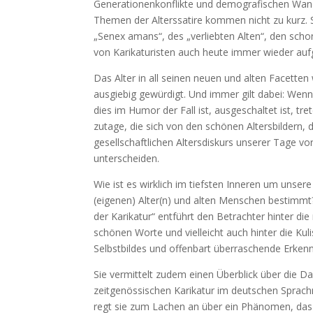
Generationenkonflikte und demografischen Wande
Themen der Alterssatire kommen nicht zu kurz. S
„Senex amans“, des „verliebten Alten“, den scho
von Karikaturisten auch heute immer wieder aufg
Das Alter in all seinen neuen und alten Facetten 
ausgiebig gewürdigt. Und immer gilt dabei: Wenn 
dies im Humor der Fall ist, ausgeschaltet ist, tr
zutage, die sich von den schönen Altersbildern, d
gesellschaftlichen Altersdiskurs unserer Tage v
unterscheiden.
Wie ist es wirklich im tiefsten Inneren um unse
(eigenen) Alter(n) und alten Menschen bestimmt?
der Karikatur“ entführt den Betrachter hinter di
schönen Worte und vielleicht auch hinter die Kul
Selbstbildes und offenbart überraschende Erkenn
Sie vermittelt zudem einen Überblick über die Dar
zeitgenössischen Karikatur im deutschen Sprach
regt sie zum Lachen an über ein Phänomen, das a