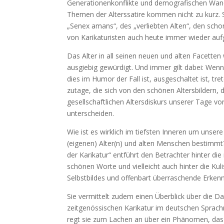
Generationenkonflikte und demografischen Wande
Themen der Alterssatire kommen nicht zu kurz. S
„Senex amans“, des „verliebten Alten“, den scho
von Karikaturisten auch heute immer wieder aufg
Das Alter in all seinen neuen und alten Facetten 
ausgiebig gewürdigt. Und immer gilt dabei: Wenn 
dies im Humor der Fall ist, ausgeschaltet ist, tr
zutage, die sich von den schönen Altersbildern, d
gesellschaftlichen Altersdiskurs unserer Tage v
unterscheiden.
Wie ist es wirklich im tiefsten Inneren um unse
(eigenen) Alter(n) und alten Menschen bestimmt?
der Karikatur“ entführt den Betrachter hinter di
schönen Worte und vielleicht auch hinter die Kul
Selbstbildes und offenbart überraschende Erkenn
Sie vermittelt zudem einen Überblick über die Dar
zeitgenössischen Karikatur im deutschen Sprach
regt sie zum Lachen an über ein Phänomen, das a