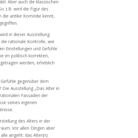
l. Aber auch die klassischen
o z.B. wird die Figur des
n die antike Komödie kennt,
egriffen.
wird in dieser Ausstellung
die rationale Kontrolle, wie
eten Einstellungen und Gefühle
ie im politisch korrekten,
orgetragen werden, erheblich
re Gefühle gegenüber dem
 Die Ausstellung „Das Alter in
e rationalen Fassaden der
isse seines eigenen
tnisse.
stellung des Alters in der
raum. Vor allen Dingen aber
lle angeht: das Alter(n).