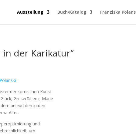
Ausstellung
Buch/Katalog
Franziska Polans
 in der Karikatur“
 Polanski
ister der komischen Kunst
 Glück, Greser&Lenz, Marie
ndere beleuchten in den
ema Alter.
örperoptimierung und
brechlichkeit, um